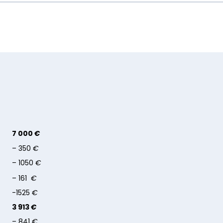
7 000
€
– 350
€
– 1050
€
– 161
€
-1525
€
3 913
€
– 841
€