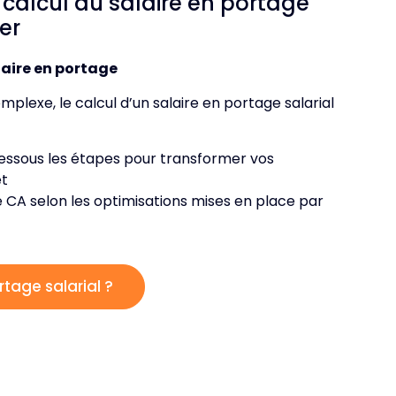
calcul du salaire en portage
er
laire en portage
lexe, le calcul d’un salaire en portage salarial
essous les étapes pour transformer vos
et
e CA selon les optimisations mises en place par
rtage salarial ?