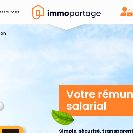
essources
Acc
ion
Votre rémun
salarial
Simple, sécurisé, transparent