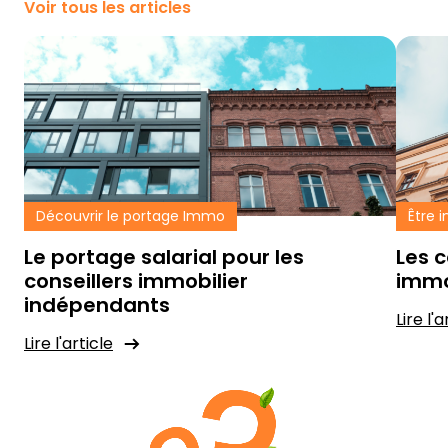
Voir tous les articles
Découvrir le portage Immo
Être 
Le portage salarial pour les
Les c
conseillers immobilier
immo
indépendants
Lire l'a
Lire l'article