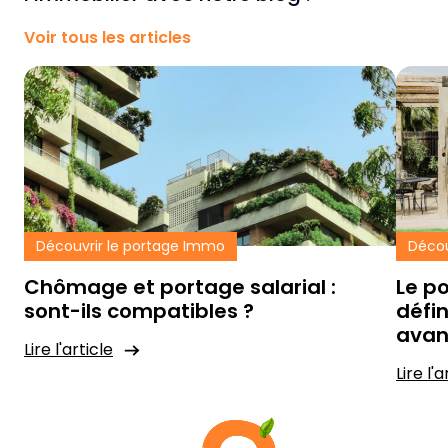
Voir tous les articles
Découvrir le portage Immo
Décou
Chômage et portage salarial :
Le po
sont-ils compatibles ?
défi
avan
Lire l'article
Lire l'a