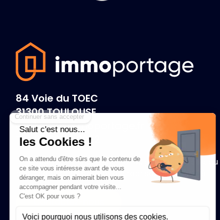
84 Voie du TOEC
31300 TOULOUSE
contact@immoportage.fr
Tel. 09 70 28 92 12
Immoportage est une société du groupe 2i group, au 
des indépendants et des entreprises depuis 2008.
Contactez-nous