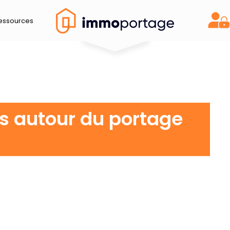
essources
Acc
és autour du portage